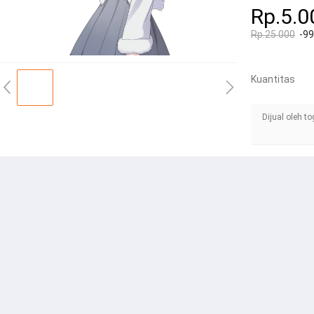
Rp.5.0
Rp.25.000
-9
Kuantitas
Dijual oleh to