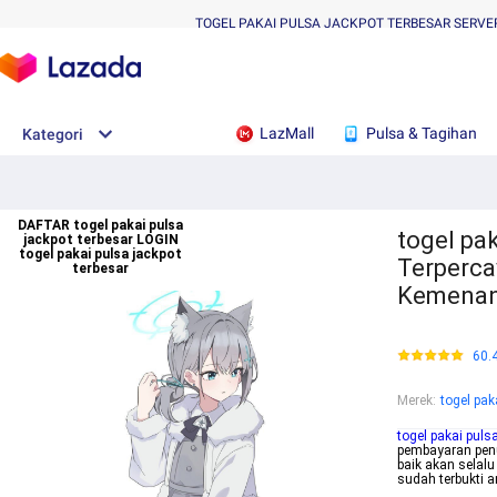
TOGEL PAKAI PULSA JACKPOT TERBESAR SERVE
LazMall
Pulsa & Tagihan
Kategori
DAFTAR togel pakai pulsa
togel pak
jackpot terbesar LOGIN
togel pakai pulsa jackpot
Terperca
terbesar
Kemena
60.
Merek
:
togel pak
togel pakai puls
pembayaran penu
baik akan selal
sudah terbukti a