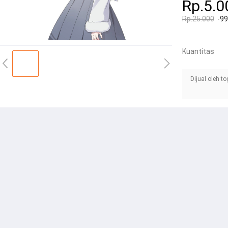
Rp.5.0
Rp.25.000
-9
Kuantitas
Dijual oleh t