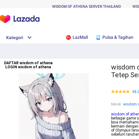
WISDOM OF ATHENA SERVER THAILAND
WI
LazMall
Pulsa & Tagihan
Kategori
DAFTAR wisdom of athena
wisdom o
LOGIN wisdom of athena
Tetep Se
98.
Merek
:
wisdom o
wisdom of athe
berbagai game s
bisa memahami p
bermain dengan 
of Olympus ters
sebelum taruha