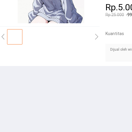
Rp.5.0
Rp.25.000
-9
Kuantitas
Dijual oleh w