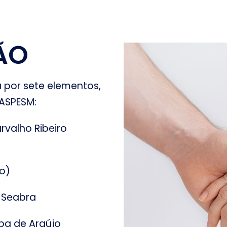
ÃO
a por sete elementos,
 ASPESM:
arvalho Ribeiro
no)
 Seabra
ba de Araújo