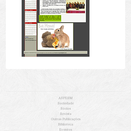
Ficha de Inscrição
Modelo de Submissão de Propostas
Programa Congresso 2019
ASPESM
Sociedade
Sócios
Revista
Outras Publicações
Biblioteca
Eventos