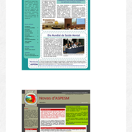
Revistas Publicadas
Edições Especiais
Submissão Art. Revista
Outras Publicações
Livros Publicados
E-Book
Outras Publicações
Novas d’ASPESM
Biblioteca
Links
Eventos
Eventos Realizados
Eventos Actuais
X Congresso
Informações Gerais
Orientações de Submissão de Propostas