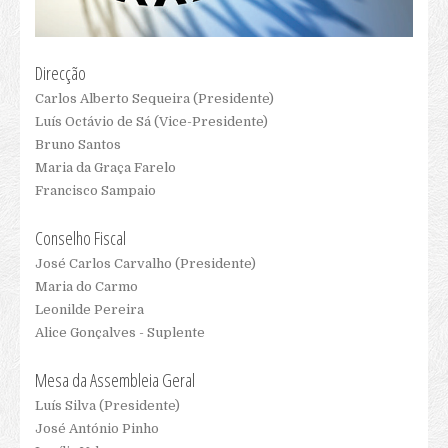
Revistas Publicadas
Edições Especiais
Submissão Art. Revista
Direcção
Outras Publicações
Carlos Alberto Sequeira (Presidente)
Livros Publicados
Luís Octávio de Sá (Vice-Presidente)
Bruno Santos
E-Book
Maria da Graça Farelo
Outras Publicações
Francisco Sampaio
Novas d’ASPESM
Conselho Fiscal
Biblioteca
José Carlos Carvalho (Presidente)
Links
Maria do Carmo
Eventos
Leonilde Pereira
Eventos Realizados
Alice Gonçalves - Suplente
Eventos Actuais
Mesa da Assembleia Geral
X Congresso
Luís Silva (Presidente)
Informações Gerais
José António Pinho
Orientações de Submissão de Propostas