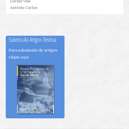
Lucília Vale
Ficha de Inscrição
António Carlos
Modelo de Submissão de Propostas
Regulamento
Programa Congresso 2019
Submissão Artigos Revista
Para submissão de artigos
clique
aqui