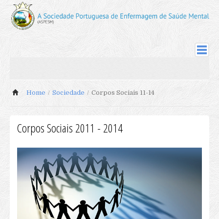
ASPESM
Sociedade
Home
/
Sociedade
/
Corpos Sociais 11-14
Sócios Fundadores
Comissão Instaladora
Corpos Sociais 09-11
Corpos Sociais 2011 - 2014
Corpos Sociais 11-14
Sócios
Actualização de Cotas
Actualização Dados de Sócio
Inscrição Novos Sócios
Revista