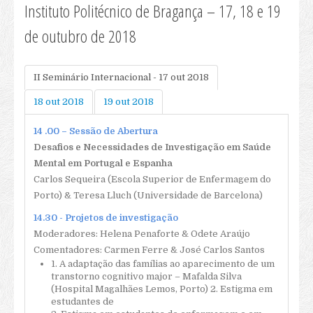
Revistas Publicadas
Instituto Politécnico de Bragança – 17, 18 e 19
Edições Especiais
de outubro de 2018
Submissão Art. Revista
Outras Publicações
II Seminário Internacional - 17 out 2018
Livros Publicados
18 out 2018
19 out 2018
E-Book
Outras Publicações
14 .00 – Sessão de Abertura
Novas d’ASPESM
Desafios e Necessidades de Investigação em Saúde
Mental em Portugal e Espanha
Biblioteca
Carlos Sequeira (Escola Superior de Enfermagem do
Links
Porto) & Teresa Lluch (Universidade de Barcelona)
Eventos
14.30 - Projetos de investigação
Eventos Realizados
Moderadores: Helena Penaforte & Odete Araújo
VIII Congresso
Comentadores: Carmen Ferre & José Carlos Santos
1. A adaptação das famílias ao aparecimento de um
Informações Gerais
transtorno cognitivo major – Mafalda Silva
Regulamento
(Hospital Magalhães Lemos, Porto) 2. Estigma em
estudantes de
Ficha de Inscrição