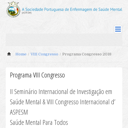
ASPESM
Sociedade
Home
/
VIII Congresso
/
Programa Congresso 2018
Sócios Fundadores
Comissão Instaladora
Corpos Sociais 09-11
Programa VIII Congresso
Corpos Sociais 11-14
Sócios
II Seminário Internacional de Investigação em
Actualização de Cotas
Saúde Mental & VIII Congresso Internacional d’
Actualização Dados de Sócio
ASPESM
Inscrição Novos Sócios
Saúde Mental Para Todos
Revista