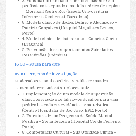
2. Estigma em estudantes de enfermagem e em
Orientações de Submissão de Propostas
profissionais segundo o modelo teórico de Peplau
– Meritxell Sastre Rus (Escola Universitaria
Programa Congresso 2018
Infermeria Gimbernat, Barcelona)
3. Modelo clinico de dados: Delírio e Alucinação –
Patrícia Gonçalves (Hospital Magalhães Lemos,
Porto)
4. Modelo clínico de dados: sono – Catarina Certo
(Bragança)
5. Prevenção dos comportamentos Suicidários –
Rosa Simões (Coimbra)
16.00 – Pausa para café
16.30 - Projetos de investigação
Moderadores: Raul Cordeiro & Adília Fernandes
Comentadores: Luís Sá & Dolores Ruiz
1. Implementação de um modelo de supervisão
clínica em saúde mental: novos desafios para uma
prática baseada em evidência – Ana Teixeira
(Centro Hospitalar de São João, EPE, Porto)
2. Estrutura de um Programa de Saúde Mental
Positiva – Sónia Teixeira (Hospital Conde Ferreira,
Porto)
3. Competência Cultural – Sua Utilidade Clinica –